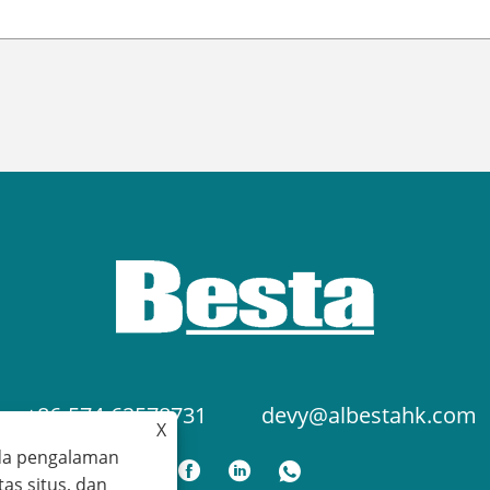
+86-574-62578731
devy@albestahk.com
X
da pengalaman
tas situs, dan