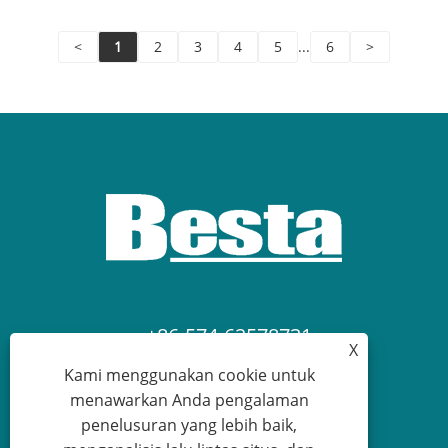
<
1
2
3
4
5
...
6
>
+86-574-62578731
X
Kami menggunakan cookie untuk
devy@albestahk.com
menawarkan Anda pengalaman
penelusuran yang lebih baik,