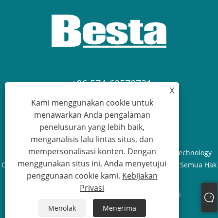
+86-574-62578731
X
Kami menggunakan cookie untuk
devy@albestahk.com
menawarkan Anda pengalaman
penelusuran yang lebih baik,
menganalisis lalu lintas situs, dan
mempersonalisasi konten. Dengan
Hak Cipta © 2022 Ningbo Ouding Building Material Technology
menggunakan situs ini, Anda menyetujui
Co., Ltd. - Pipa PPR, Pemasangan PPR, Cetakan Injeksi - Semua Hak
penggunaan cookie kami.
Kebijakan
Dilindungi Undang-Undang
Privasi
Links
Sitemap
RSS
XML
Kebijakan Privasi
Menolak
Menerima