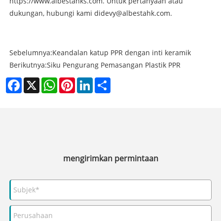
https://www.albestahks.com. Untuk pertanyaan atau
dukungan, hubungi kami di
devy@albestahk.com
.
Sebelumnya:
Keandalan katup PPR dengan inti keramik
Berikutnya:
Siku Pengurang Pemasangan Plastik PPR
Facebook
X
WhatsApp
Pinterest
LinkedIn
Share
mengirimkan permintaan