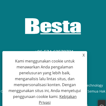
+86-574-62578731
X
Kami menggunakan cookie untuk
devy@albestahk.com
menawarkan Anda pengalaman
penelusuran yang lebih baik,
menganalisis lalu lintas situs, dan
mempersonalisasi konten. Dengan
Hak Cipta © 2022 Ningbo Ouding Building Material Technology
menggunakan situs ini, Anda menyetujui
Co., Ltd. - Pipa PPR, Pemasangan PPR, Cetakan Injeksi - Semua Hak
penggunaan cookie kami.
Kebijakan
Dilindungi Undang-Undang
Privasi
Links
Sitemap
RSS
XML
Kebijakan Privasi