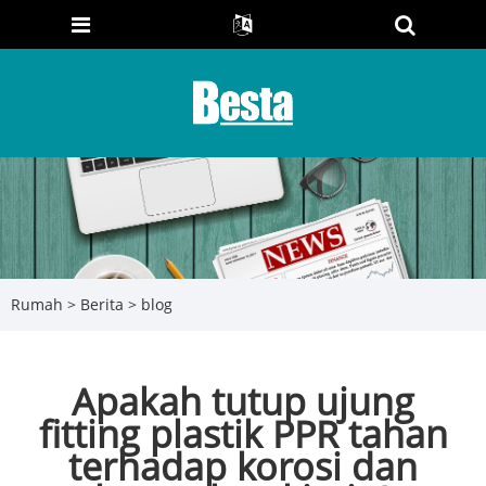
Rumah
>
Berita
>
blog
Apakah tutup ujung
fitting plastik PPR tahan
terhadap korosi dan