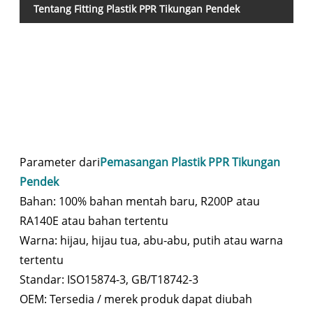
Ti
Tentang Fitting Plastik PPR Tikungan Pendek
p
Parameter dari
Pemasangan Plastik PPR Tikungan
Pendek
Bahan: 100% bahan mentah baru, R200P atau
RA140E atau bahan tertentu
Warna: hijau, hijau tua, abu-abu, putih atau warna
tertentu
Standar: ISO15874-3, GB/T18742-3
OEM: Tersedia / merek produk dapat diubah